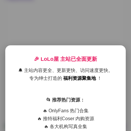
【幻宇星球】抖音乖乖酱168P图集
🎉 LoLo屋 主站已全面更新
+64V视频精选合集｜1G超值资源包
🔔 主站内容更全、更新更快、访问速度更快。
2026年8月8日
weme
尊享资源
专为绅士打造的
福利资源聚集地
！
乖乖酱
,
幻宇星球
,
抖音
在当下这个社交媒体蓬勃发展的时代，抖音已经成为许
📂 推荐热门资源：
多网红博主塑造个人形象与风格的重要平台。从活泼可
爱到成熟稳重，从日常vlog到时尚写真，这些内容不断
🔥 OnlyFans 热门合集
被粉丝们收藏、分享与讨论。近期，一个名为“幻宇星球”
的账号持续引发广大网友的关注，尤其是其中所收录的
🔥 推特福利Coser 内购资源
“乖乖酱”作品合集，凭借大量精美的图片与视频内容，迅
🔥 各大机构写真全集