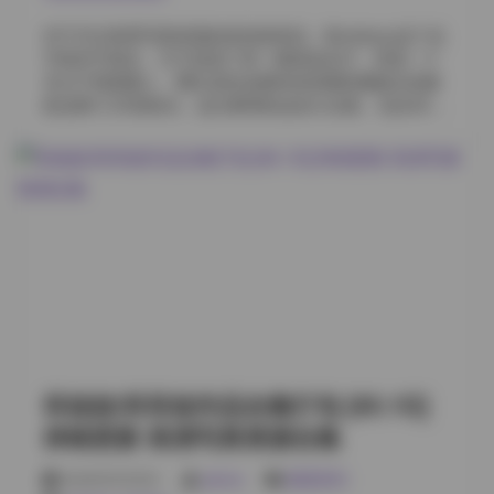
率只有1080p，但难得保留了拍摄现场的真实氛围——化
对于关注韩系写真资源的老读者来说，Bimilstory这个名
妆间整理发丝的特写、灯光师调整柔光箱的侧影、模特
字绝对不陌生。它不是某个单一模特的名字，而是一个
大笑整理裙摆的动态，这些非成片素材往往比成片更有
专注于韩国素人、网红及职业模特高质量影像输出的摄
温度。 画质层面，全合集统一保持原图输出，长边像素
影品牌/工作室标识。这次整理的这份大合集，包含348
不低于6000px，EXIF信息完整保留。放大到100%查看
套独立图集，总容量高达884GB，放在目前的资源站环
皮肤纹理、睫毛根根分明、布料经纬纹理清晰可辨。有
境下，属于那种“下载一次，够看很久”的重量级资源包。
几套户外自然光系列，逆光拍摄下的发丝轮廓光处理得
为什么说这个合集很有“分量”？ 先说数字。348套不是简
很干净，没有过度磨皮导致的蜡像感。色彩管理上走的
单的数字堆砌，按常规单套50-150P不等的量级估算，总
是日系胶片模拟调色路线，低饱和高灰度，高光压制得
图片数轻松破万。884GB的体量，意味着绝大多数套图
住，暗部细节不死黑，打印输出时容错率很高。 挑几套
都保留了原版高清压缩包，甚至包含部分原始RAW或超
印象深的说说。第23套”雨夜便利店”主题，用便利店荧
高清JPG源文件。对于有二创需求、做壁纸裁剪、或者
光灯做主光源，雨水打在玻璃上的折射光斑映在脸上，
单纯追求屏幕像素级细腻度的用户，这个体量是硬指
配合透明雨伞道具，整组片子有种漫画分镜般的叙事张
标。 更重要的是内容的“稳定性”。市面上很多所谓的“合
力。第56套”丝绒冬日”则是棚拍灯光教科书级示范，大
集”，要么是重复率极高的凑数货，要么是早年低清压缩
面积丝绒背景吸光不反光，配合侧逆光勾勒轮廓，模特
图。Bimilstory的出品风格一向偏向“商业级素人感”，布
穿着同色系高…
光、调色、构图都有很强的统一性。这348套里，涵盖了
坏姐姐/坏坏姐作品合集打包 [65.1G]
从室内私房、酒店氛围、街头抓拍到泳装、制服、居家
多种题材，模特阵容更是囊括了韩系审美里主流的“初恋
持续更新 高清写真资源合集
脸”、“高冷御姐”、“邻家妹妹”等多种类型。这种题材广度
和模特丰富度，单靠零散收集极难凑齐。 韩系审美的“教
2026年8月8日
weme
国模系列