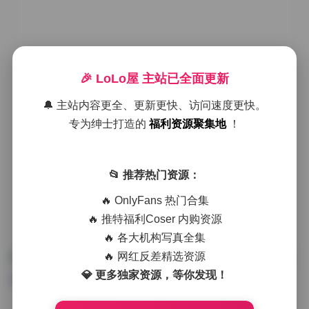
生命力。 拍摄角度的多样性也是这期精选集的一大亮
更展示了足部艺术的无限可能。在这个364GB的素材库
点。从45度俯视展现足部整体轮廓，到特写镜头捕捉脚
中，每一张图片都经过严格筛选和专业处理，确保达到
趾的细微纹理，再到动态拍摄捕捉行走时的优雅姿态，
最高的艺术水准和技术标准。 在未来的玉足艺术创作
摄影师们通过多维度视角，全方位展现了足部的艺术美
中，我将继续探索更多创新的表现形式和拍摄手法。我
感。特别值得一提的是部分作品中融入的环境元素，如
相信，随着技术的发展和观念的更新，足部艺术摄影将
玉足艺术典藏｜24期足部视觉精选集
沙滩上的足迹、草地上的赤足、木质地板上的光影交
🎉 LoLo屋 主站已全面更新
会有更加广阔的…
错，这些场景与足部的互动，为作品增添了丰富的叙事
330GB专业素材库
层次。 在模特选择上，这期精选集展现了多元化的审美
🔔 主站内容更全、更新更快、访问速度更快。
取向。从纤细修长的足型，到圆润饱满的轮廓，每一种
2025年11月15日
weme
秀人专区
专为绅士打造的
福利资源聚集地
！
形态都有其独特的美感。模特的气质也各不相同，有的
气质美女妹子
,
玉足摄影集
,
玉足艺术典藏
,
白丝诱惑图
展现出古典优雅的韵味，有的散发现代都市的时尚感，
片
,
足愉心
还有的传递出自然纯粹的生活气息。这些多样化的表
现，让足部艺术超越了单一的审美标准，呈现出更加包
📂 推荐热门资源：
作为一名专注于人体摄影的摄影师，我一直认为足部摄
容和丰富的艺术视野。 后期处理技术在本次精选集中也
影是一门被低估的艺术形式。在”足愉心 玉足艺术典藏”
🔥 OnlyFans 热门合集
得到了充分展示。从基础的色彩校正、对比度调整，到
这一系列作品中，我看到了足部摄影的极致表现。这24
创意性的滤镜应用，再到精细的皮肤纹理处理，每一项
🔥 推特福利Coser 内购资源
期足部视觉精选集不仅是一个庞大的330GB高阶素材
技术都服务于艺术表达的目的。特别是一些作品通过后
🔥 各大机构写真全集
库，更是一部关于足部美学的视觉百科全书。 从专业摄
期合成，将足部与抽象背景、自然元素或艺术图案巧妙
影角度来看，足部摄影的挑战在于如何通过光影、角度
🔥 网红反差精选资源
融合，创造出超现实的视觉体验。 350GB的素材库不仅
和构图，将这一常被忽视的身体部位转化为艺术表达。
💎 更多独家资源，等你发现！
数量庞大，更在质量上精益求精。每一张图片都经过专
在”足愉心”系列中，摄影师们巧妙地运用了自然光与人工
业团队的严格筛选，确保构图、用光、色彩和表现力都
光源的结合，创造出既柔和又富有层次感的视觉效果。
达到行业高标准。无论是用于商业设计、艺术收藏还是